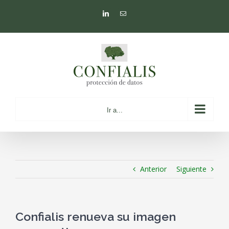
Saltar
LinkedIn
Correo
al
electrónico
contenido
Ir a...
Anterior
Siguiente
Confialis renueva su imagen