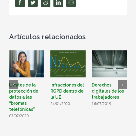
Facebook
Twitter
Reddit
LinkedIn
Correo
electrónico
Artículos relacionados
Límites de la
Infracciones del
Derechos
F
protección de
RGPD dentro de
digitales de los
1
datos a las
la UE
trabajadores
“bromas
24/01/2020
16/07/2019
telefónicas”
03/07/2020